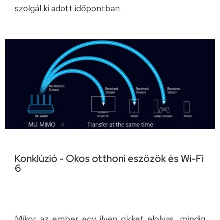
szolgál ki adott időpontban.
Konklúzió - Okos otthoni eszözök és Wi-Fi
6
Mikor az ember egy ilyen cikket elolvas, mindig