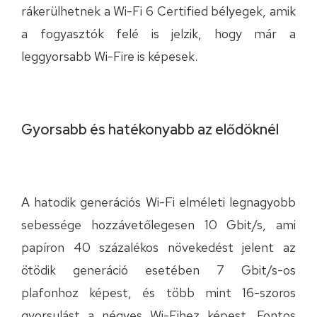
rákerülhetnek a Wi-Fi 6 Certified bélyegek, amik
a fogyasztók felé is jelzik, hogy már a
leggyorsabb Wi-Fire is képesek.
Gyorsabb és hatékonyabb az elődöknél
A hatodik generációs Wi-Fi elméleti legnagyobb
sebessége hozzávetőlegesen 10 Gbit/s, ami
papíron 40 százalékos növekedést jelent az
ötödik generáció esetében 7 Gbit/s-os
plafonhoz képest, és több mint 16-szoros
gyorsulást a négyes Wi-Fihez képest. Fontos