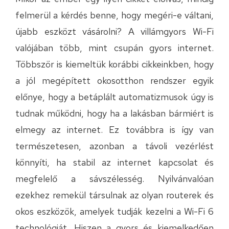
felmerül a kérdés benne, hogy megéri-e váltani,
újabb eszközt vásárolni? A villámgyors Wi-Fi
valójában több, mint csupán gyors internet.
Többször is kiemeltük korábbi cikkeinkben, hogy
a jól megépített okosotthon rendszer egyik
előnye, hogy a betáplált automatizmusok úgy is
tudnak működni, hogy ha a lakásban bármiért is
elmegy az internet. Ez továbbra is így van
természetesen, azonban a távoli vezérlést
könnyíti, ha stabil az internet kapcsolat és
megfelelő a sávszélesség. Nyilvánvalóan
ezekhez remekül társulnak az olyan routerek és
okos eszközök, amelyek tudják kezelni a Wi-Fi 6
technológiát. Hiszen a gyors és kiemelkedően