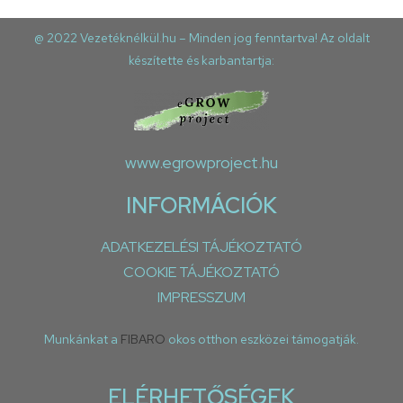
@ 2022 Vezetéknélkül.hu – Minden jog fenntartva! Az oldalt
készítette és karbantartja:
www.egrowproject.hu
INFORMÁCIÓK
ADATKEZELÉSI TÁJÉKOZTATÓ
COOKIE TÁJÉKOZTATÓ
IMPRESSZUM
Munkánkat a
FIBARO
okos otthon eszközei támogatják.
ELÉRHETŐSÉGEK