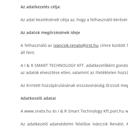
Az adatkezelés célja:
Az adat kezelésének célja az, hogy a felhasználó kérés
Az adatok megőrzésének ideje
A felhasználó az
ivancsik.renato@irst.hu
címre küldött 
áll fent.
A I & R SMART TECHNOLOGY KFT. adatkezelőként gondos
az adatok elvesztése ellen, valamint az illetéktelen h
Az érintett hozzájárulásának visszavonásáig őrizzük me
Adatkezelő adatai
A www.snetx.hu és I & R Smart Technology Kft.port.hu
Az adatkezelő adatvédelmi felelőse Iváncsik Renátó.