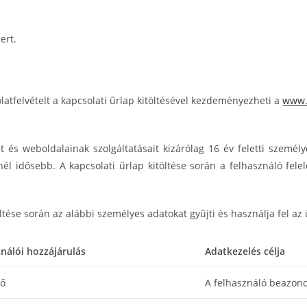
ert.
tfelvételt a kapcsolati űrlap kitöltésével kezdeményezheti a
www.
és weboldalainak szolgáltatásait kizárólag 16 év feletti személye
vnél idősebb. A kapcsolati űrlap kitöltése során a felhasználó fe
se során az alábbi személyes adatokat gyűjti és használja fel az űrl
nálói hozzájárulás
Adatkezelés célja
ző
A felhasználó beazono