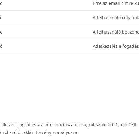
ző
Erre az email címre kü
ző
A felhasználó célján
ző
A felhasználó beazono
ző
Adatkezelés elfogadás
kezési jogról és az információszabadságról szóló 2011. évi CXII. tö
airól szóló reklámtörvény szabályozza.