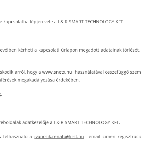
ére kapcsolatba lépjen vele a I & R SMART TECHNOLOGY KFT..
levélben kérheti a kapcsolati űrlapon megadott adatainak törlésé
kodik arról, hogy a
www.snetx.hu
használatával összefüggő szemé
ozzáférések megakadályozása érdekében.
g.
 weboldalak adatkezelője a I & R SMART TECHNOLOGY KFT.
 A felhasználó a
ivancsik.renato@irst.hu
email címen regisztrációs