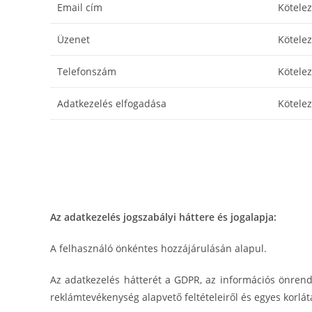
Email cím
Kötele
Üzenet
Kötele
Telefonszám
Kötele
Adatkezelés elfogadása
Kötele
Az adatkezelés jogszabályi háttere és jogalapja:
A felhasználó önkéntes hozzájárulásán alapul.
Az adatkezelés hátterét a GDPR, az információs önrendel
reklámtevékenység alapvető feltételeiről és egyes korlát