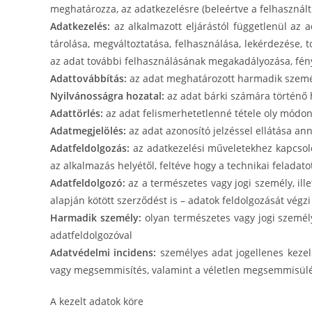
meghatározza, az adatkezelésre (beleértve a felhasznált
Adatkezelés:
az alkalmazott eljárástól függetlenül az 
tárolása, megváltoztatása, felhasználása, lekérdezése,
az adat további felhasználásának megakadályozása, fényk
Adattovábbítás:
az adat meghatározott harmadik személ
Nyilvánosságra hozatal:
az adat bárki számára történő 
Adattörlés:
az adat felismerhetetlenné tétele oly módon
Adatmegjelölés:
az adat azonosító jelzéssel ellátása a
Adatfeldolgozás:
az adatkezelési műveletekhez kapcsoló
az alkalmazás helyétől, feltéve hogy a technikai feladato
Adatfeldolgozó:
az a természetes vagy jogi személy, ill
alapján kötött szerződést is – adatok feldolgozását végzi
Harmadik személy:
olyan természetes vagy jogi személy
adatfeldolgozóval
Adatvédelmi incidens:
személyes adat jogellenes kezelé
vagy megsemmisítés, valamint a véletlen megsemmisülé
A kezelt adatok köre