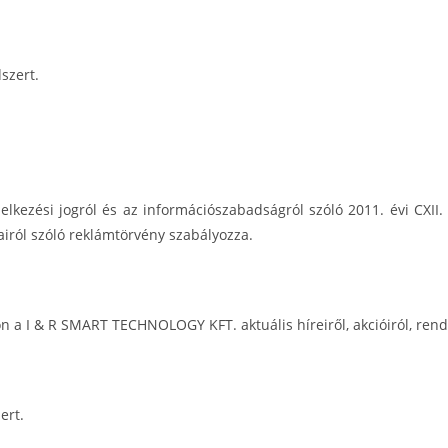
szert.
kezési jogról és az információszabadságról szóló 2011. évi CXII. tö
airól szóló reklámtörvény szabályozza.
jön a I & R SMART TECHNOLOGY KFT. aktuális híreiről, akcióiról, ren
ert.