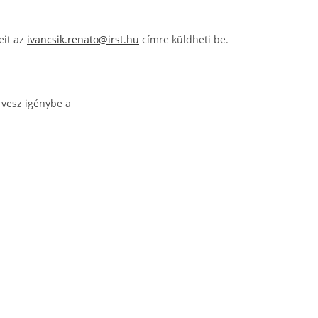
eit az
ivancsik.renato@irst.hu
címre küldheti be.
 vesz igénybe a