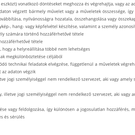
 eszközt) vonatkozó döntéseket meghozza és végrehajtja, vagy az ad
adaton végzett bármely művelet vagy a műveletek összessége, így k
 továbbítása, nyilvánosságra hozatala, összehangolása vagy összeka
ép-, hang- vagy képfelvétel készítése, valamint a személy azonosít
y számára történő hozzáférhetővé tétele
hozzáférhetővé tétele
, hogy a helyreállítása többé nem lehetséges
nnak megkülönböztetése céljából
dó technikai feladatok elvégzése, függetlenül a műveletek végreh
t az adaton végzik
etve jogi személyiséggel nem rendelkező szervezet, aki vagy amely
, illetve jogi személyiséggel nem rendelkező szervezet, aki vagy a
se vagy feldolgozása, így különösen a jogosulatlan hozzáférés, meg
s és sérülés