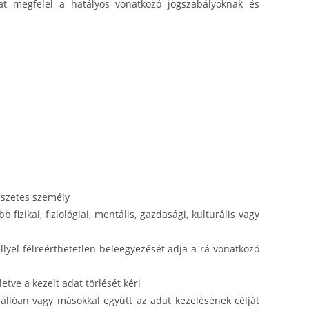
at megfelel a hatályos vonatkozó jogszabályoknak és
észetes személy
fizikai, fiziológiai, mentális, gazdasági, kulturális vagy
llyel félreérthetetlen beleegyezését adja a rá vonatkozó
etve a kezelt adat törlését kéri
nállóan vagy másokkal együtt az adat kezelésének célját