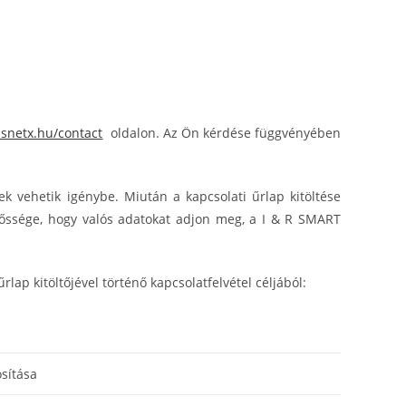
snetx.hu/contact
oldalon. Az Ön kérdése függvényében
k vehetik igénybe. Miután a kapcsolati űrlap kitöltése
lelőssége, hogy valós adatokat adjon meg, a I & R SMART
ap kitöltőjével történő kapcsolatfelvétel céljából:
sítása