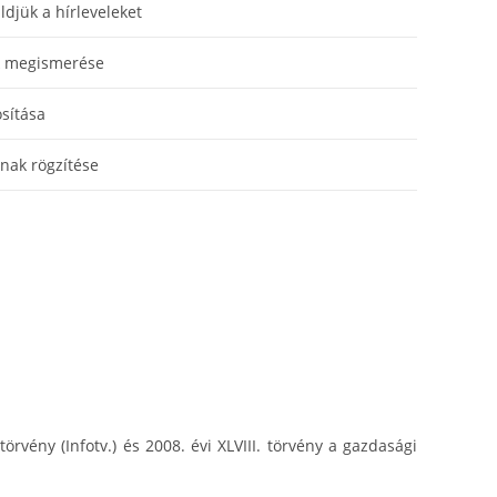
ldjük a hírleveleket
ak megismerése
sítása
nak rögzítése
rvény (Infotv.) és 2008. évi XLVIII. törvény a gazdasági