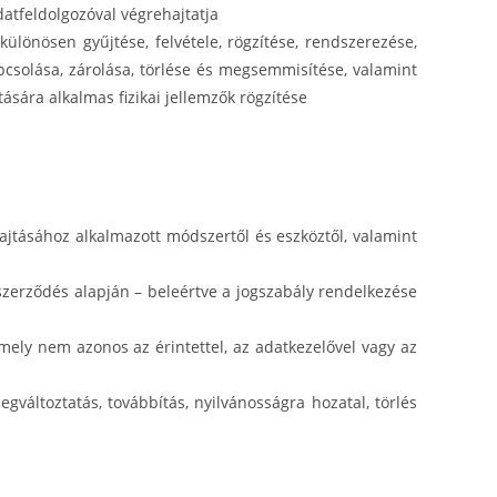
atfeldolgozóval végrehajtatja
ülönösen gyűjtése, felvétele, rögzítése, rendszerezése,
pcsolása, zárolása, törlése és megsemmisítése, valamint
ására alkalmas fizikai jellemzők rögzítése
ajtásához alkalmazott módszertől és eszköztől, valamint
 szerződés alapján – beleértve a jogszabály rendelkezése
mely nem azonos az érintettel, az adatkezelővel vagy az
változtatás, továbbítás, nyilvánosságra hozatal, törlés