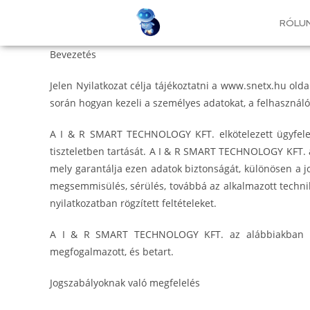
RÓLU
Bevezetés
Jelen Nyilatkozat célja tájékoztatni a www.snetx.hu ol
során hogyan kezeli a személyes adatokat, a felhasznál
A I & R SMART TECHNOLOGY KFT. elkötelezett ügyfelei 
tiszteletben tartását. A I & R SMART TECHNOLOGY KFT. a
mely garantálja ezen adatok biztonságát, különösen a jo
megsemmisülés, sérülés, továbbá az alkalmazott techni
nyilatkozatban rögzített feltételeket.
A I & R SMART TECHNOLOGY KFT. az alábbiakban isme
megfogalmazott, és betart.
Jogszabályoknak való megfelelés