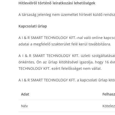
Hitlevélről történő leiratkozási lehetőségek
A társaság jelenleg nem üzemeltet hírlevél küldő rendsz
Kapcsolati űrlap
A I & R SMART TECHNOLOGY KFT.-nal való online kapcsola
adatai a megfelelő szakterület felé kerül továbbításra.
A I & R SMART TECHNOLOGY KFT. üzleti szolgáltatásait 
önkéntes, Ön az űrlap kitöltésével igazolja, hogy 16 é
TECHNOLOGY KFT. ezért felelősséget nem vállal.
A I & R SMART TECHNOLOGY KFT. a kapcsolati űrlap kitölté
Adat
Felhasz
Név
Kötele