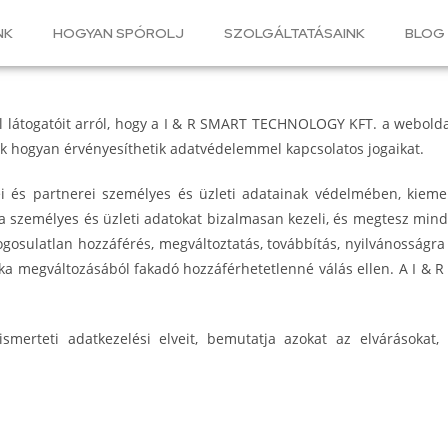
NK
HOGYAN SPÓROLJ
SZOLGÁLTATÁSAINK
BLOG
dal látogatóit arról, hogy a I & R SMART TECHNOLOGY KFT. a webold
ók hogyan érvényesíthetik adatvédelemmel kapcsolatos jogaikat.
és partnerei személyes és üzleti adatainak védelmében, kiemel
 személyes és üzleti adatokat bizalmasan kezeli, és megtesz minden
gosulatlan hozzáférés, megváltoztatás, továbbítás, nyilvánosságra
ka megváltozásából fakadó hozzáférhetetlenné válás ellen. A I &
rteti adatkezelési elveit, bemutatja azokat az elvárásokat, 