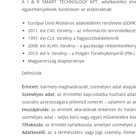
A I & R SMART TECHNOLOGY KFT. adatkezelési elvei, 
egyezményeknek, különösen az alábbiaknak:
Európai Unió Általános adatvédelmi rendelete (GDPR
2011. évi CXII. törvény – az információs önrendelkezé
1997. évi CLV. törvény a fogyasztóvédelemről
2008. évi XLVIII. törvény – a gazdasági reklámtevékenys
2013. évi V. törvény – a Polgári Törvénykönyvről (Ptk.)
Magyarország Alaptörvénye
Definíciók
Érintett:
bármely meghatározott, személyes adat alapján
Személyes adat:
az érintettel kapcsolatba hozható adat –
szociális azonosságára jellemző ismeret -, valamint az a
Hozzájárulás:
az érintett akaratának önkéntes és határo
személyes adat – teljes körű vagy egyes műveletekre kit
Tiltakozás:
az érintett nyilatkozata, amellyel személyes a
Adatkezelő:
az a természetes vagy jogi személy, illetv