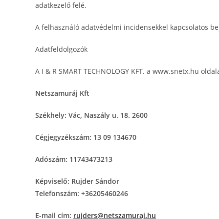
adatkezelő felé.
A felhasználó adatvédelmi incidensekkel kapcsolatos bej
Adatfeldolgozók
A I & R SMART TECHNOLOGY KFT. a www.snetx.hu oldalak
Netszamuráj Kft
Székhely: Vác, Naszály u. 18. 2600
Cégjegyzékszám:
13 09 134670
Adószám: 11743473213
Képviselő: Rujder Sándor
Telefonszám: +36205460246
E-mail cím:
rujders@netszamuraj.hu