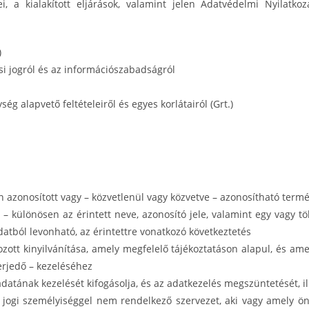
a kialakított eljárások, valamint jelen Adatvédelmi Nyilatkoz
)
si jogról és az információszabadságról
ég alapvető feltételeiről és egyes korlátairól (Grt.)
 azonosított vagy – közvetlenül vagy közvetve – azonosítható term
 különösen az érintett neve, azonosító jele, valamint egy vagy több 
datból levonható, az érintettre vonatkozó következtetés
zott kinyilvánítása, amely megfelelő tájékoztatáson alapul, és ame
erjedő – kezeléséhez
datának kezelését kifogásolja, és az adatkezelés megszüntetését, ill
e jogi személyiséggel nem rendelkező szervezet, aki vagy amely ö