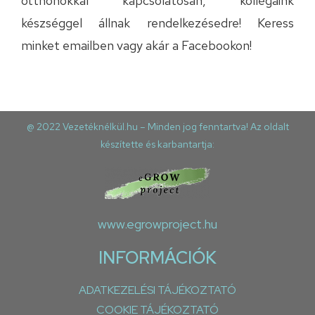
otthonokkal kapcsolatosan, kollégáink
készséggel állnak rendelkezésedre! Keress
minket
emailben
vagy akár a
Facebookon
!
@ 2022 Vezetéknélkül.hu – Minden jog fenntartva! Az oldalt
készítette és karbantartja:
www.egrowproject.hu
INFORMÁCIÓK
ADATKEZELÉSI TÁJÉKOZTATÓ
COOKIE TÁJÉKOZTATÓ