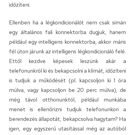
időzíteni.
Ellenben ha a légkondicionálót nem csak simán
egy általános fali konnektorba dugjuk, hanem
például egy intelligens konnektorba, akkor máris
fél úton járunk az intelligens légkondicionáló felé.
Ettől kezdve képesek leszünk akár a
telefonunkról ki és bekapcsolni a klímát, időzíteni
is tudjuk a működését (pl. kapcsoljon ki 1 óra
múlva, vagy kapcsoljon be 20 perc múlva), de
még távol otthonunktól, például munkába
menet is ellenőrizni tudjuk telefonunkon a
berendezés állapotát, bekapcsolva hagytam? Ha
igen, egy egyszerű utasítással még az autóból