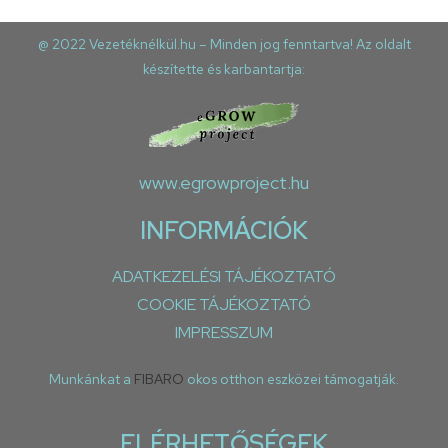
@ 2022 Vezetéknélkül.hu – Minden jog fenntartva! Az oldalt
készítette és karbantartja:
www.egrowproject.hu
INFORMÁCIÓK
ADATKEZELÉSI TÁJÉKOZTATÓ
COOKIE TÁJÉKOZTATÓ
IMPRESSZUM
Munkánkat a
FIBARO
okos otthon eszközei támogatják.
ELÉRHETŐSÉGEK