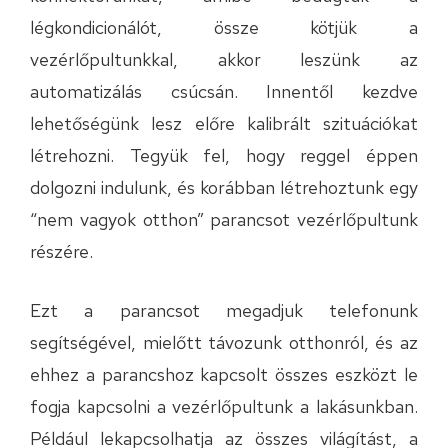
légkondicionálót, össze kötjük a
vezérlőpultunkkal, akkor leszünk az
automatizálás csúcsán. Innentől kezdve
lehetőségünk lesz előre kalibrált szituációkat
létrehozni. Tegyük fel, hogy reggel éppen
dolgozni indulunk, és korábban létrehoztunk egy
“nem vagyok otthon” parancsot vezérlőpultunk
részére.
Ezt a parancsot megadjuk telefonunk
segítségével, mielőtt távozunk otthonról, és az
ehhez a parancshoz kapcsolt összes eszközt le
fogja kapcsolni a vezérlőpultunk a lakásunkban.
Például lekapcsolhatja az összes világítást, a