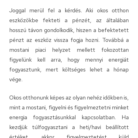
Joggal merül fel a kérdés. Aki okos otthon
eszközökbe fekteti a pénzét, az általában
hosszú távon gondolkodik, hiszen a befektetett
pénzt az eszköz vissza fogja hozni. Továbbá a
mostani piaci helyzet mellett fokozottan
figyelünk kell arra, hogy mennyi energiát
fogyasztunk, mert költséges lehet a hónap
vége.
Okos otthonunk képes az olyan nehéz időkben is,
mint a mostani, figyelni és figyelmeztetni minket
energia fogyasztásunkkal kapcsolatban. Ha
kezdjük túlfogyasztani a heti/havi beállított
értéket, akkor figyelmeztetést küld