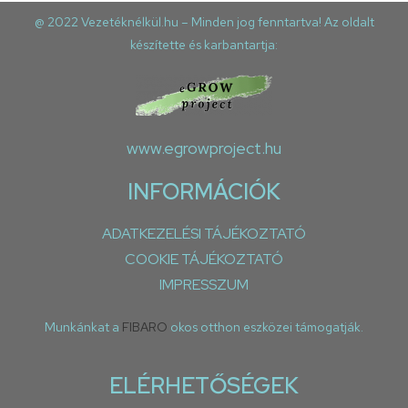
@ 2022 Vezetéknélkül.hu – Minden jog fenntartva! Az oldalt
készítette és karbantartja:
www.egrowproject.hu
INFORMÁCIÓK
ADATKEZELÉSI TÁJÉKOZTATÓ
COOKIE TÁJÉKOZTATÓ
IMPRESSZUM
Munkánkat a
FIBARO
okos otthon eszközei támogatják.
ELÉRHETŐSÉGEK