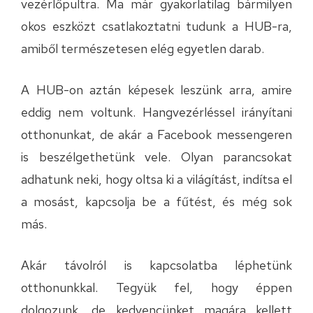
vezérlőpultra. Ma már gyakorlatilag bármilyen
okos eszközt csatlakoztatni tudunk a HUB-ra,
amiből természetesen elég egyetlen darab.
A HUB-on aztán képesek leszünk arra, amire
eddig nem voltunk. Hangvezérléssel irányítani
otthonunkat, de akár a Facebook messengeren
is beszélgethetünk vele. Olyan parancsokat
adhatunk neki, hogy oltsa ki a világítást, indítsa el
a mosást, kapcsolja be a fűtést, és még sok
más.
Akár távolról is kapcsolatba léphetünk
otthonunkkal. Tegyük fel, hogy éppen
dolgozunk, de kedvencünket magára kellett