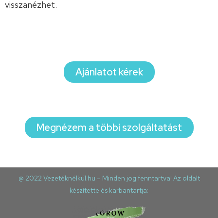
visszanézhet.
Ajánlatot kérek
Megnézem a többi szolgáltatást
@ 2022 Vezetéknélkül.hu – Minden jog fenntartva! Az oldalt
készítette és karbantartja: