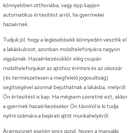
könnyebben otthonába, vagy épp kapjon
automatikus értesítést arról, ha gyermekei
hazaérnek.
Tudjuk jól, hogy a legkisebbekk könnyedén veszítik el
a lakáskulcsot, azonban mobiltelefonjukra nagyon
vigyáznak. Hazaérkezésükkör elég csupán
mobiltelefonjukat az ajtóhoz érinteni és az okoszár
(és természetesen a megfelelő jogosultság)
segítségével azonnal bejuthatnak a lakásba, melyről
Ön értesítést is kap. Ha mégsem szeretné ezt, akkor
a gyermek hazaérkezésekor Ön távolról is ki tudja
nyitni számára a bejárati ajtót munkahelyéről.
Áramszünet esetén sincs gond, hiszen a manuális