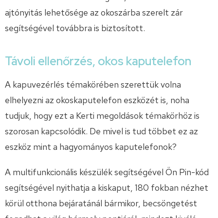
ajtónyitás lehetősége az okoszárba szerelt zár
segítségével továbbra is biztosított.
Távoli ellenőrzés, okos kaputelefon
A kapuvezérlés témakörében szerettük volna
elhelyezni az okoskaputelefon eszközét is, noha
tudjuk, hogy ezt a Kerti megoldások témakörhöz is
szorosan kapcsolódik. De mivel is tud többet ez az
eszköz mint a hagyományos kaputelefonok?
A multifunkcionális készülék segítségével Ön Pin-kód
segítségével nyithatja a kiskaput, 180 fokban nézhet
körül otthona bejáratánál bármikor, becsöngetést