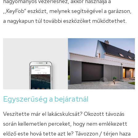
hagyományos vezérléshez, akkor használja a
,,KeyFob” eszközt, melynek segítségével a garázson,
a nagykapun túl további eszközöket működtethet.
Egyszerűség a bejáratnál
Veszítette már el lakácskulcsát? Okozott távozás
során kellemetlen perceket, hogy nem emlékezett
előző este hová tette azt le? Távozzon / térjen haza