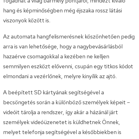
fogadhat a világ bármely pontjáról, mindezt kiváló
hang és képminőségben még éjszaka rossz látási
viszonyok között is.
Az automata hangfelismerésnek köszönhetően pedig
arra is van lehetősége, hogy a nagybevásárlásból
hazaérve csomagokkal a kezében ne kelljen
semmilyen eszközt elővenni, csupán egy titkos kódot
elmondani a vezérlőnek, melyre kinyílik az ajtó.
A beépített SD kártyának segítségével a
becsöngetés során a különböző személyek képeit –
videóit tárolja a rendszer, így akár a házánál járt
személyek videóüzenetet is küldhetnek Önnek,
melyet telefonja segítségével a későbbiekben is