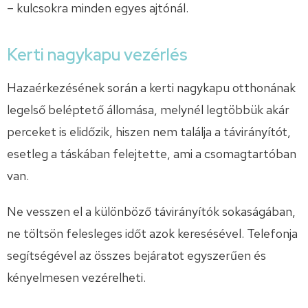
– kulcsokra minden egyes ajtónál.
Kerti nagykapu vezérlés
Hazaérkezésének során a kerti nagykapu otthonának
legelső beléptető állomása, melynél legtöbbük akár
perceket is elidőzik, hiszen nem találja a távirányítót,
esetleg a táskában felejtette, ami a csomagtartóban
van.
Ne vesszen el a különböző távirányítók sokaságában,
ne töltsön felesleges időt azok keresésével. Telefonja
segítségével az összes bejáratot egyszerűen és
kényelmesen vezérelheti.