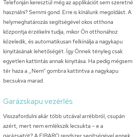
Telefonján keresztül még az applikációt sem szeretné
használni? Semmi gond. Erre is kínálunk megoldást. A
helymeghatározás segítségével okos otthona
központja érzékelni tudja, mikor Ön otthonához
közeledik, és automatikusan felkínálja a nagykapu
kinyitásának lehetőségét. Így Önnek tényleg csak
egyetlen kattintás annak kinyitása. Ha pedig mégsem
tér haza a ,,Nem” gombra kattintva a nagykapu
becsukva marad.
Garázskapu vezérlés
Visszafordulni akár több utcával arrébbról, csupán
azért, mert nem emlékszik lecsukta – e a
garázsajtót? A FIBARO rendszer segítségével ennek