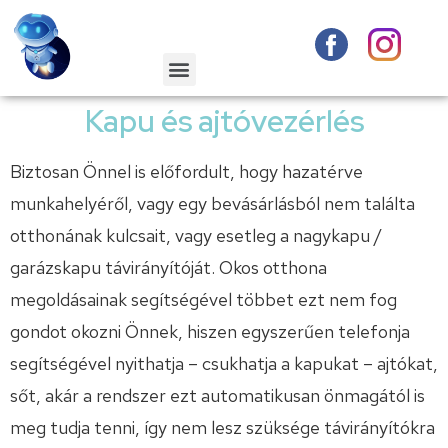
Kapu és ajtóvezérlés
Biztosan Önnel is előfordult, hogy hazatérve
munkahelyéről, vagy egy bevásárlásból nem találta
otthonának kulcsait, vagy esetleg a nagykapu /
garázskapu távirányítóját. Okos otthona
megoldásainak segítségével többet ezt nem fog
gondot okozni Önnek, hiszen egyszerűen telefonja
segítségével nyithatja – csukhatja a kapukat – ajtókat,
sőt, akár a rendszer ezt automatikusan önmagától is
meg tudja tenni, így nem lesz szüksége távirányítókra