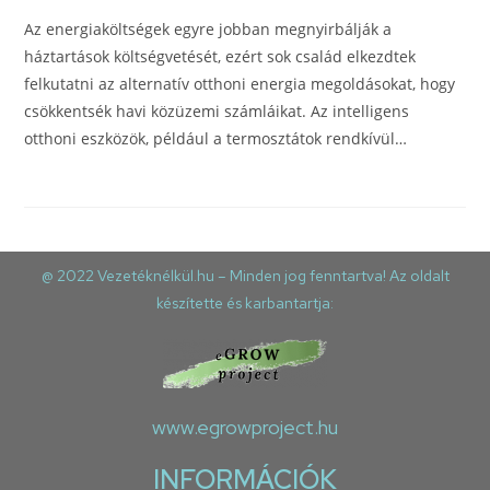
Az energiaköltségek egyre jobban megnyirbálják a
háztartások költségvetését, ezért sok család elkezdtek
felkutatni az alternatív otthoni energia megoldásokat, hogy
csökkentsék havi közüzemi számláikat. Az intelligens
otthoni eszközök, például a termosztátok rendkívül…
@ 2022 Vezetéknélkül.hu – Minden jog fenntartva! Az oldalt
készítette és karbantartja:
www.egrowproject.hu
INFORMÁCIÓK