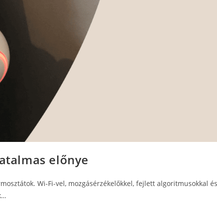
hatalmas előnye
osztátok. Wi-Fi-vel, mozgásérzékelőkkel, fejlett algoritmusokkal és
k…