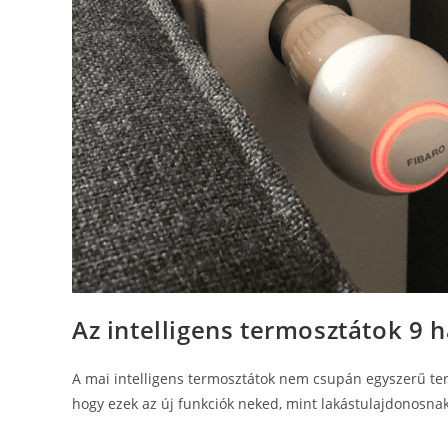
Az intelligens termosztátok 9 
A mai intelligens termosztátok nem csupán egyszerű term
hogy ezek az új funkciók neked, mint lakástulajdonosna