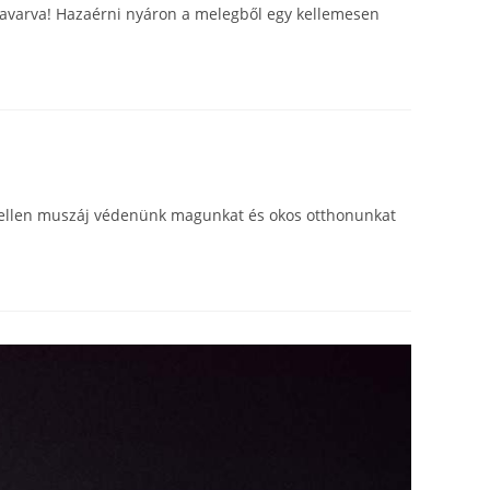
csavarva! Hazaérni nyáron a melegből egy kellemesen
i ellen muszáj védenünk magunkat és okos otthonunkat