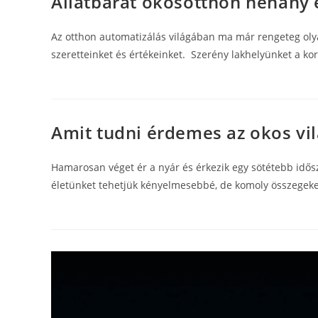
Állatbarát okosotthon néhány 
Az otthon automatizálás világában ma már rengeteg oly
szeretteinket és értékeinket. Szerény lakhelyünket a k
Amit tudni érdemes az okos vil
Hamarosan véget ér a nyár és érkezik egy sötétebb idősz
életünket tehetjük kényelmesebbé, de komoly összegek