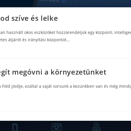
od szíve és lelke
n használt okos eszközöket hozzárendeljük egy központi, intellig
tes átjárót és irányítási központot…
egít megóvni a környezetünket
Föld jövője, ezáltal a saját sorsunk a kezünkben van és még mi