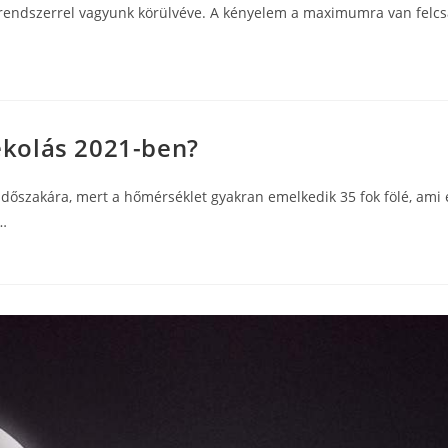
lt rendszerrel vagyunk körülvéve. A kényelem a maximumra van fel
kolás 2021-ben?
dőszakára, mert a hőmérséklet gyakran emelkedik 35 fok fölé, am
…