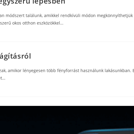
egyszerű lépésben
an módszert találunk, amikkel rendkívüli módon megkönnyíthetjük 
orszerű okos otthon eszközökkel…
ágításról
ak, amikor lényegesen több fényforrást használunk lakásunkban. Egy
et…