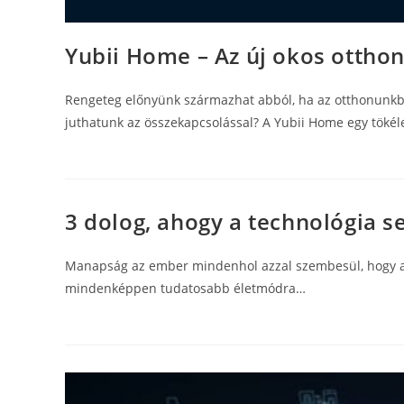
Yubii Home – Az új okos otthon
Rengeteg előnyünk származhat abból, ha az otthonunkba
juthatunk az összekapcsolással? A Yubii Home egy tökéle
3 dolog, ahogy a technológia s
Manapság az ember mindenhol azzal szembesül, hogy a 
mindenképpen tudatosabb életmódra…