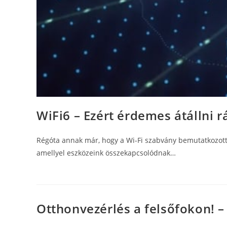
WiFi6 – Ezért érdemes átállni r
Régóta annak már, hogy a Wi-Fi szabvány bemutatkozott a 
amellyel eszközeink összekapcsolódnak…
Otthonvezérlés a felsőfokon! – 